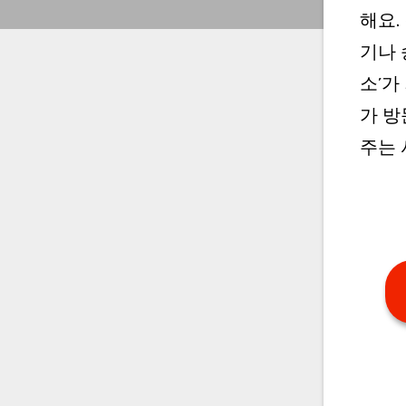
해요.
기나 
소’가
가 방
주는 