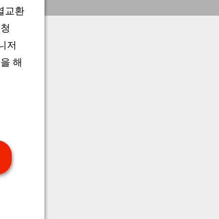
 열교환
 청
매니저
을 해